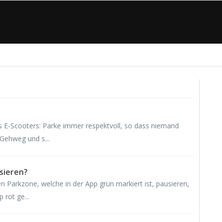
 E-Scooters: Parke immer respektvoll, so dass niemand
 Gehweg und s...
sieren?
 Parkzone, welche in der App grün markiert ist, pausieren,
 rot ge...