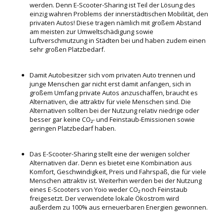
werden. Denn E-Scooter-Sharing ist Teil der Lösung des
einzig wahren Problems der innerstädtischen Mobilität, den
privaten Autos! Diese tragen nämlich mit großem Abstand
am meisten zur Umweltschädigung sowie
Luftverschmutzung in Städten bei und haben zudem einen
sehr großen Platzbedarf.
Damit Autobesitzer sich vom privaten Auto trennen und
junge Menschen gar nicht erst damit anfangen, sich in
großem Umfang private Autos anzuschaffen, braucht es
Alternativen, die attraktiv für viele Menschen sind. Die
Alternativen sollten bei der Nutzung relativ niedrige oder
besser gar keine CO₂- und Feinstaub-Emissionen sowie
geringen Platzbedarf haben.
Das E-Scooter-Sharing stellt eine der wenigen solcher
Alternativen dar. Denn es bietet eine Kombination aus
Komfort, Geschwindigkeit, Preis und Fahrspaß, die für viele
Menschen attraktiv ist. Weiterhin werden bei der Nutzung
eines E-Scooters von Yoio weder CO₂ noch Feinstaub
freigesetzt. Der verwendete lokale Ökostrom wird
außerdem zu 100% aus erneuerbaren Energien gewonnen.